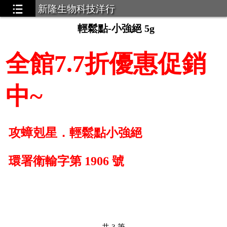
新隆生物科技洋行
輕鬆點-小強絕 5g
全館7.7折優惠促銷
中~
攻蟑剋星．輕鬆點小強絕
環署衛輸字第 1906 號