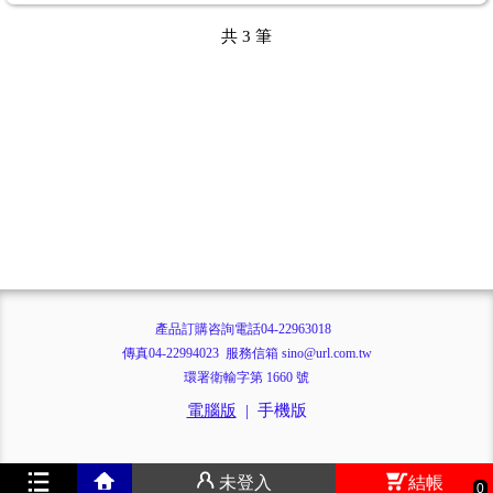
共
3
筆
產品訂購咨詢電話04-22963018
傳真04-22994023 服務信箱 sino@url.com.tw
環署衛輸字第 1660 號
電腦版
|
手機版
未登入
結帳
0